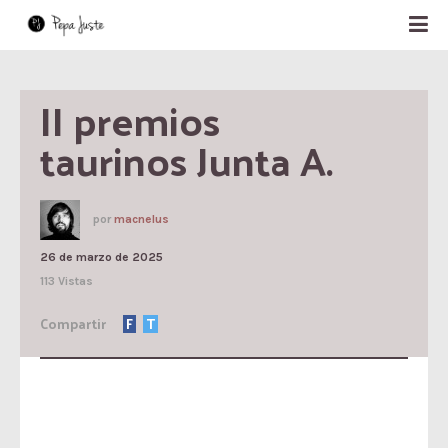
II premios 
taurinos Junta A.
por
macnelus
26 de marzo de 2025
113 Vistas
Compartir
F
T